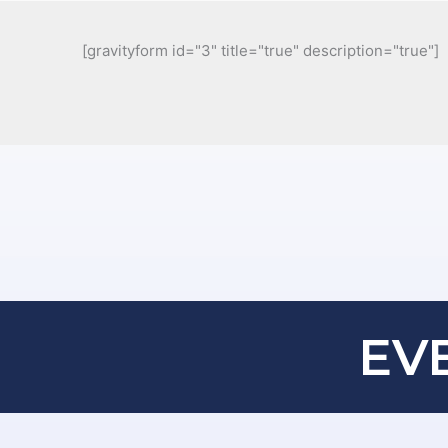
Ir
al
[gravityform id="3" title="true" description="true"]
contenido
EV